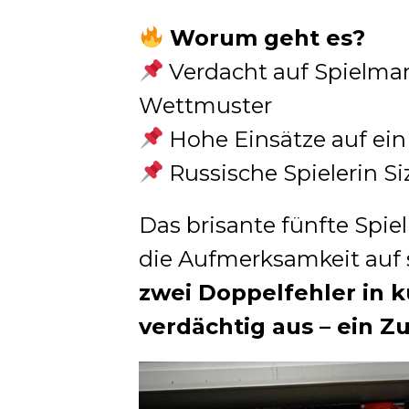
Worum geht es?
Verdacht auf Spielma
Wettmuster
Hohe Einsätze auf ein
Russische Spielerin Si
Das brisante fünfte Spie
die Aufmerksamkeit auf 
zwei Doppelfehler in k
verdächtig aus – ein Zu