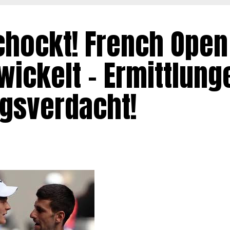
chockt! French Open
ickelt – Ermittlung
ugsverdacht!