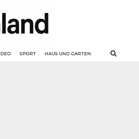
IDEO
SPORT
HAUS UND GARTEN