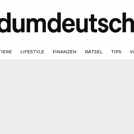
TIERE
LIFESTYLE
FINANZEN
RÄTSEL
TIPS
V