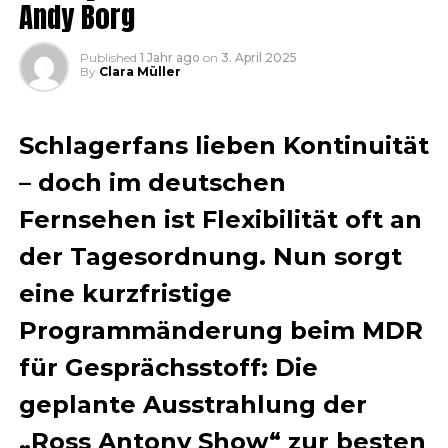
Andy Borg
Published
1 Jahr ago
on
3. April 2025
By
Clara Müller
Schlagerfans lieben Kontinuität
– doch im deutschen
Fernsehen ist Flexibilität oft an
der Tagesordnung. Nun sorgt
eine kurzfristige
Programmänderung beim MDR
für Gesprächsstoff: Die
geplante Ausstrahlung der
„Ross Antony Show“ zur besten