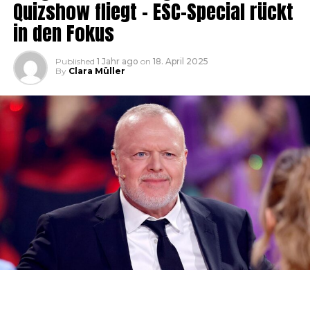
Quizshow fliegt – ESC-Special rückt
in den Fokus
Published
1 Jahr ago
on
18. April 2025
By
Clara Müller