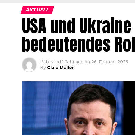
AKTUELL
USA und Ukraine
bedeutendes Ro
Published
1 Jahr ago
on
26. Februar 2025
By
Clara Müller