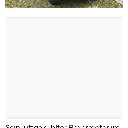
Sein luftgekühlter Boxermotor im