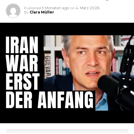
Published
5 Monaten ago
on
4. März 2026
By
Clara Müller